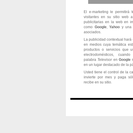
El e-marketing le permitirá 
visitantes en su sitio web
publicitarias en la web en i
como
Google
,
Yahoo
y una e
asociados.
La publicidad contextual hará 
en medios cuya temática est
productos o servicios que u
electrodomésticos, cuand
palabra
Televisor
en
Google
s
en un lugar destacado de la p
Usted tiene el control de la 
invierte por mes y paga sól
recibe en su sitio.