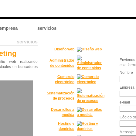
 empresa
servicios
servicios
Diseño web
eting
Envíenos
Administrador
itio web realizando
este formu
de contenidos
xtuales en buscadores
Nombre
Comercio
electrónico
Empresa
Sistematización
de procesos
e-mail
Desarrollos a
medida
Código de
Hosting y
dominios
Mensaje